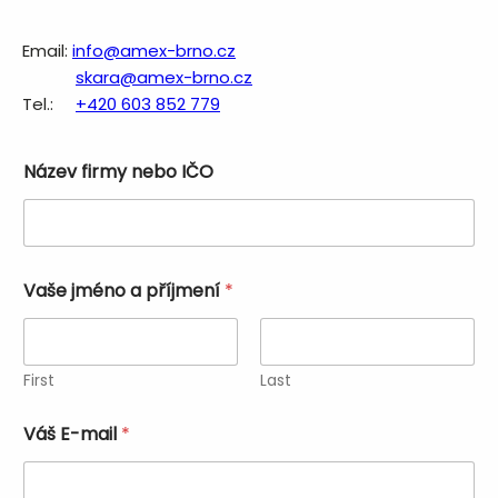
Email:
info@amex-brno.cz
skara@amex-brno.cz
Tel.:
+420 603 852 779
Název firmy nebo IČO
Vaše jméno a příjmení
*
First
Last
Váš E-mail
*